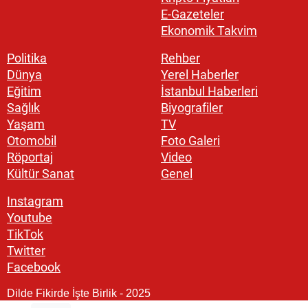
E-Gazeteler
Ekonomik Takvim
Politika
Rehber
Dünya
Yerel Haberler
Eğitim
İstanbul Haberleri
Sağlık
Biyografiler
Yaşam
TV
Otomobil
Foto Galeri
Röportaj
Video
Kültür Sanat
Genel
Instagram
Youtube
TikTok
Twitter
Facebook
Dilde Fikirde İşte Birlik - 2025