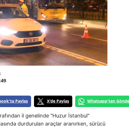
3
:49
book'ta Paylaş
X'de Paylaş
Whatsapp'tan Gönde
afından il genelinde "Huzur İstanbul"
rasında durdurulan araçlar aranırken, sürücü