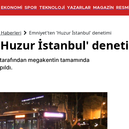
EKONOMİ
SPOR
TEKNOLOJİ
YAZARLAR
MAGAZİN
RESMİ
 Haberleri
Emniyet'ten 'Huzur İstanbul' denetimi
'Huzur İstanbul' denet
 tarafından megakentin tamamında
ıldı.