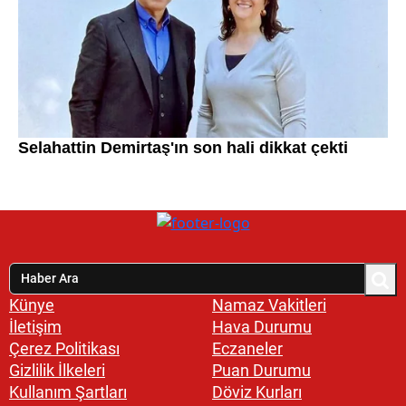
Künye
Namaz Vakitleri
İletişim
Hava Durumu
Çerez Politikası
Eczaneler
Gizlilik İlkeleri
Puan Durumu
Kullanım Şartları
Döviz Kurları