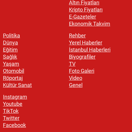
Altın Fiyatları
Kripto Fiyatları
E-Gazeteler
Ekonomik Takvim
Politika
Rehber
Dünya
Yerel Haberler
Eğitim
İstanbul Haberleri
Sağlık
Biyografiler
Yaşam
TV
Otomobil
Foto Galeri
Röportaj
Video
Kültür Sanat
Genel
Instagram
Youtube
TikTok
Twitter
Facebook