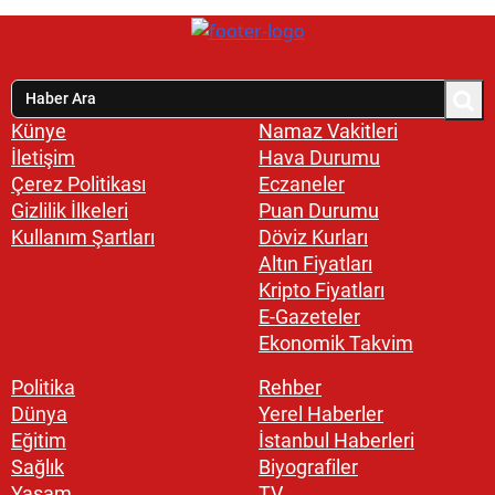
Künye
Namaz Vakitleri
İletişim
Hava Durumu
Çerez Politikası
Eczaneler
Gizlilik İlkeleri
Puan Durumu
Kullanım Şartları
Döviz Kurları
Altın Fiyatları
Kripto Fiyatları
E-Gazeteler
Ekonomik Takvim
Politika
Rehber
Dünya
Yerel Haberler
Eğitim
İstanbul Haberleri
Sağlık
Biyografiler
Yaşam
TV