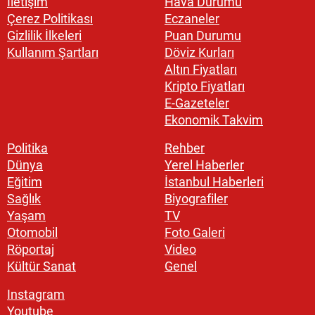
İletişim
Hava Durumu
Çerez Politikası
Eczaneler
Gizlilik İlkeleri
Puan Durumu
Kullanım Şartları
Döviz Kurları
Altın Fiyatları
Kripto Fiyatları
E-Gazeteler
Ekonomik Takvim
Politika
Rehber
Dünya
Yerel Haberler
Eğitim
İstanbul Haberleri
Sağlık
Biyografiler
Yaşam
TV
Otomobil
Foto Galeri
Röportaj
Video
Kültür Sanat
Genel
Instagram
Youtube