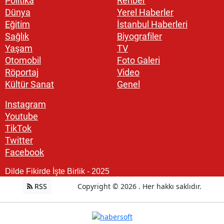
Politika
Rehber
Dünya
Yerel Haberler
Eğitim
İstanbul Haberleri
Sağlık
Biyografiler
Yaşam
TV
Otomobil
Foto Galeri
Röportaj
Video
Kültür Sanat
Genel
Instagram
Youtube
TikTok
Twitter
Facebook
Dilde Fikirde İşte Birlik - 2025
RSS
Copyright © 2026 . Her hakkı saklıdır.