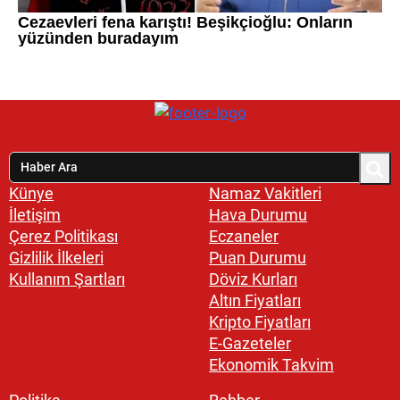
Künye
Namaz Vakitleri
İletişim
Hava Durumu
Çerez Politikası
Eczaneler
Gizlilik İlkeleri
Puan Durumu
Kullanım Şartları
Döviz Kurları
Altın Fiyatları
Kripto Fiyatları
E-Gazeteler
Ekonomik Takvim