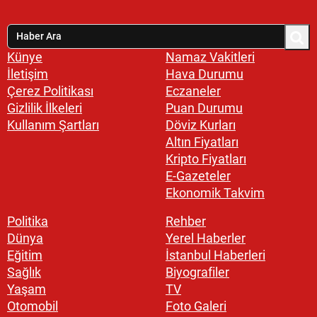
Künye
Namaz Vakitleri
İletişim
Hava Durumu
Çerez Politikası
Eczaneler
Gizlilik İlkeleri
Puan Durumu
Kullanım Şartları
Döviz Kurları
Altın Fiyatları
Kripto Fiyatları
E-Gazeteler
Ekonomik Takvim
Politika
Rehber
Dünya
Yerel Haberler
Eğitim
İstanbul Haberleri
Sağlık
Biyografiler
Yaşam
TV
Otomobil
Foto Galeri