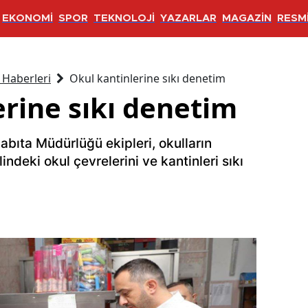
EKONOMİ
SPOR
TEKNOLOJİ
YAZARLAR
MAGAZİN
RESMİ
 Haberleri
Okul kantinlerine sıkı denetim
erine sıkı denetim
bıta Müdürlüğü ekipleri, okulların
lindeki okul çevrelerini ve kantinleri sıkı