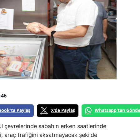
:46
book'ta Paylaş
X'de Paylaş
Whatsapp'tan Gönde
kul çevrelerinde sabahın erken saatlerinde
ri, araç trafiğini aksatmayacak şekilde