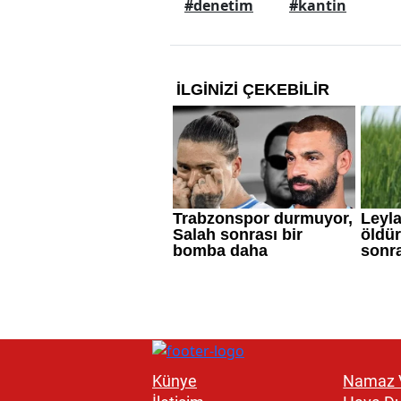
#denetim
#kantin
Künye
Namaz V