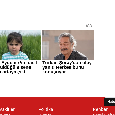
akitleri
Politika
Rehber