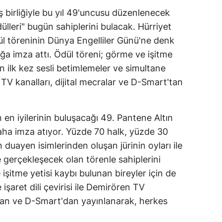
ş birliğiyle bu yıl 49'uncusu düzenlenecek
lleri" bugün sahiplerini bulacak. Hürriyet
ül töreninin Dünya Engelliler Günü'ne denk
ığa imza attı. Ödül töreni; görme ve işitme
in ilk kez sesli betimlemeler ve simultane
en TV kanalları, dijital mecralar ve D-Smart'tan
en iyilerinin buluşacağı 49. Pantene Altın
daha imza atıyor. Yüzde 70 halk, yüzde 30
duayen isimlerinden oluşan jürinin oyları ile
de gerçekleşecek olan törenle sahiplerini
işitme yetisi kaybı bulunan bireyler için de
işaret dili çevirisi ile Demirören TV
rdan ve D-Smart'dan yayınlanarak, herkes