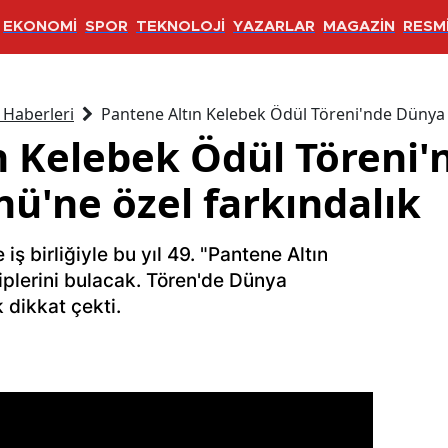
EKONOMİ
SPOR
TEKNOLOJİ
YAZARLAR
MAGAZİN
RESMİ
 Haberleri
Pantene Altın Kelebek Ödül Töreni'nde Dünya E
n Kelebek Ödül Töreni
nü'ne özel farkındalık
iş birliğiyle bu yıl 49. "Pantene Altın
iplerini bulacak. Tören'de Dünya
k dikkat çekti.