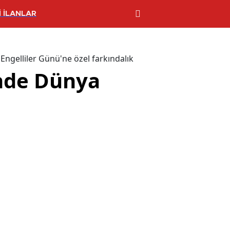
 İLANLAR
ngelliler Günü'ne özel farkındalık
'nde Dünya