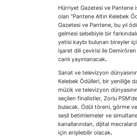
Hürriyet Gazetesi ve Pantene i
olan "Pantene Altın Kelebek Ödü
Gazetesi ve Pantene, bu yıl öd
gelmesi sebebiyle bir farkındal
yetisi kaybı bulunan bireyler iç
işaret dili çevirisi ile Demirör
canlı yayınlanacak
.
Sanat ve televizyon dünyasının 
Kelebek Ödülleri, bir yeniliğe 
müzik ve televizyon dünyasının 
seçilen finalistler, Zorlu PSM'
bulacak. Ödül töreni, görme ve 
sesli betimlemeler ve simultane 
kanallarından, dijital mecrala
için erişilebilir olacak
.