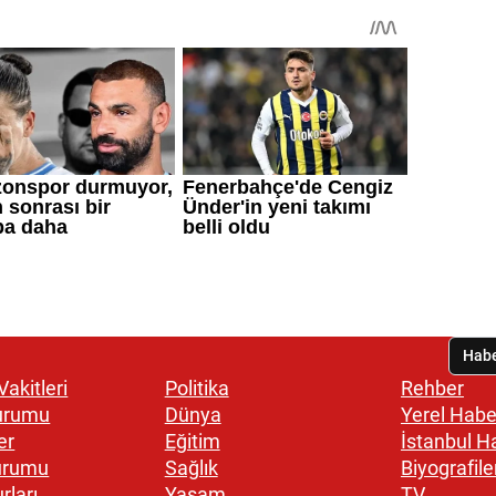
akitleri
Politika
Rehber
urumu
Dünya
Yerel Habe
er
Eğitim
İstanbul H
urumu
Sağlık
Biyografile
rları
Yaşam
TV