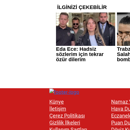
Künye
Namaz V
İletişim
Hava D
Çerez Politikası
Eczanel
Gizlilik İlkeleri
Puan D
Kullanım Şartları
Döviz Ku