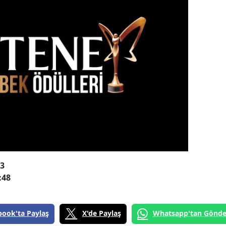
03
:48
book'ta Paylaş
X'de Paylaş
Whatsapp'tan Gönde