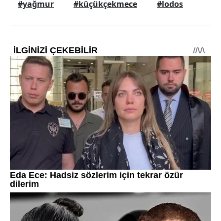
#yağmur
#küçükçekmece
#lodos