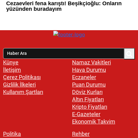
Künye
Namaz Vakitleri
İletişim
Hava Durumu
Çerez Politikası
Eczaneler
Gizlilik İlkeleri
Puan Durumu
Kullanım Şartları
Döviz Kurları
Altın Fiyatları
Kripto Fiyatları
E-Gazeteler
Ekonomik Takvim
Politika
Rehber