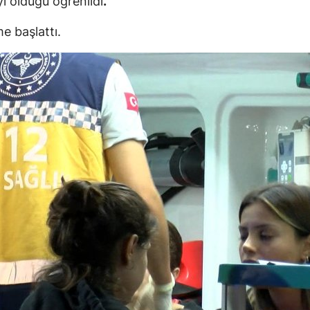
i olduğu öğrenildi
.
me başlattı.