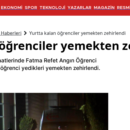
EKONOMİ
SPOR
TEKNOLOJİ
YAZARLAR
MAGAZİN
RESMİ
 Haberleri
Yurtta kalan öğrenciler yemekten zehirlendi
 öğrenciler yemekten z
tlerinde Fatma Refet Angın Öğrenci
öğrenci yedikleri yemekten zehirlendi.