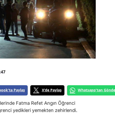
1
:47
book'ta Paylaş
X'de Paylaş
Whatsapp'tan Gönde
erinde Fatma Refet Angın Öğrenci
renci yedikleri yemekten zehirlendi.