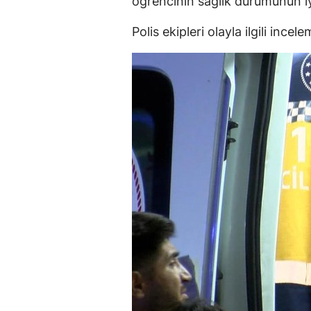
öğrencinin sağlık durumunun iy
Polis ekipleri olayla ilgili incele