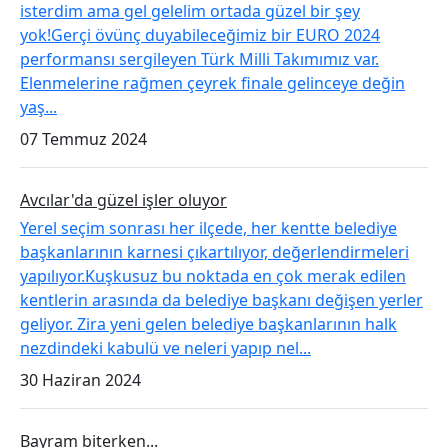
isterdim ama gel gelelim ortada güzel bir şey
yok!Gerçi övünç duyabileceğimiz bir EURO 2024
performansı sergileyen Türk Milli Takımımız var.
Elenmelerine rağmen çeyrek finale gelinceye değin
yaş...
07 Temmuz 2024
Avcılar'da güzel işler oluyor
Yerel seçim sonrası her ilçede, her kentte belediye
başkanlarının karnesi çıkartılıyor, değerlendirmeleri
yapılıyor.Kuşkusuz bu noktada en çok merak edilen
kentlerin arasında da belediye başkanı değişen yerler
geliyor. Zira yeni gelen belediye başkanlarının halk
nezdindeki kabulü ve neleri yapıp nel...
30 Haziran 2024
Bayram biterken...