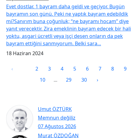
Evet dostlar. 1 bayram daha geldi ve geçiyor. Bugün
bayramın son günü. Peki ne yaptık bayram edebildik
mi?Sanırım buna çoğunluk; “ne bayramı hocam” diye
yanıt verecektir. Zira emeklinin bayram edecek bir hali
yoktu, asgari ücretli veya işçi desen onların da pek
bayram ettiğini sanmıyorum. Belki sara...
18 Haziran 2024
‹
1
2
3
4
5
6
7
8
9
10
...
29
30
›
Umut ÖZTÜRK
Memnun değiliz
07 Ağustos 2026
Murat ÖZDOĞAN