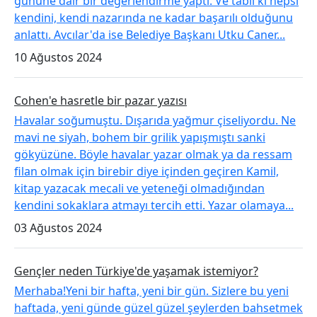
gününe dair bir değerlendirme yaptı. Ve tabii ki hepsi
kendini, kendi nazarında ne kadar başarılı olduğunu
anlattı. Avcılar'da ise Belediye Başkanı Utku Caner...
10 Ağustos 2024
Cohen'e hasretle bir pazar yazısı
Havalar soğumuştu. Dışarıda yağmur çiseliyordu. Ne
mavi ne siyah, bohem bir grilik yapışmıştı sanki
gökyüzüne. Böyle havalar yazar olmak ya da ressam
filan olmak için birebir diye içinden geçiren Kamil,
kitap yazacak mecali ve yeteneği olmadığından
kendini sokaklara atmayı tercih etti. Yazar olamaya...
03 Ağustos 2024
Gençler neden Türkiye'de yaşamak istemiyor?
Merhaba!Yeni bir hafta, yeni bir gün. Sizlere bu yeni
haftada, yeni günde güzel güzel şeylerden bahsetmek