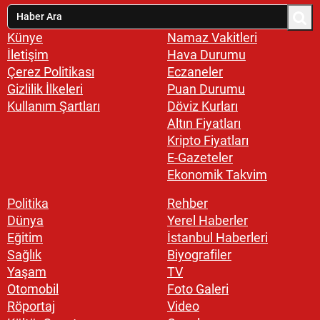
Künye
Namaz Vakitleri
İletişim
Hava Durumu
Çerez Politikası
Eczaneler
Gizlilik İlkeleri
Puan Durumu
Kullanım Şartları
Döviz Kurları
Altın Fiyatları
Kripto Fiyatları
E-Gazeteler
Ekonomik Takvim
Politika
Rehber
Dünya
Yerel Haberler
Eğitim
İstanbul Haberleri
Sağlık
Biyografiler
Yaşam
TV
Otomobil
Foto Galeri
Röportaj
Video