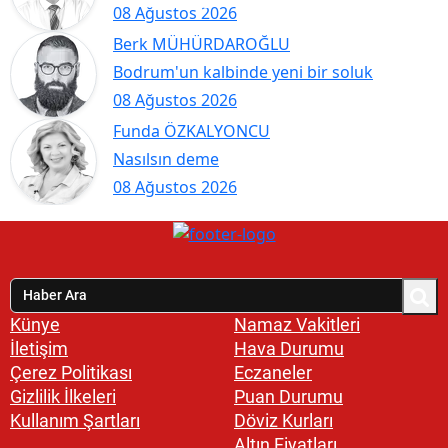
08 Ağustos 2026
Berk MÜHÜRDAROĞLU
Bodrum'un kalbinde yeni bir soluk
08 Ağustos 2026
Funda ÖZKALYONCU
Nasılsın deme
08 Ağustos 2026
Künye
Namaz Vakitleri
İletişim
Hava Durumu
Çerez Politikası
Eczaneler
Gizlilik İlkeleri
Puan Durumu
Kullanım Şartları
Döviz Kurları
Altın Fiyatları