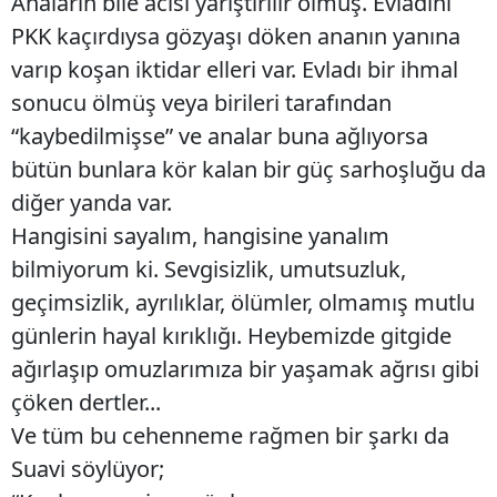
Anaların bile acısı yarıştırılır olmuş. Evladını
PKK kaçırdıysa gözyaşı döken ananın yanına
varıp koşan iktidar elleri var. Evladı bir ihmal
sonucu ölmüş veya birileri tarafından
“kaybedilmişse” ve analar buna ağlıyorsa
bütün bunlara kör kalan bir güç sarhoşluğu da
diğer yanda var.
Hangisini sayalım, hangisine yanalım
bilmiyorum ki. Sevgisizlik, umutsuzluk,
geçimsizlik, ayrılıklar, ölümler, olmamış mutlu
günlerin hayal kırıklığı. Heybemizde gitgide
ağırlaşıp omuzlarımıza bir yaşamak ağrısı gibi
çöken dertler...
Ve tüm bu cehenneme rağmen bir şarkı da
Suavi söylüyor;