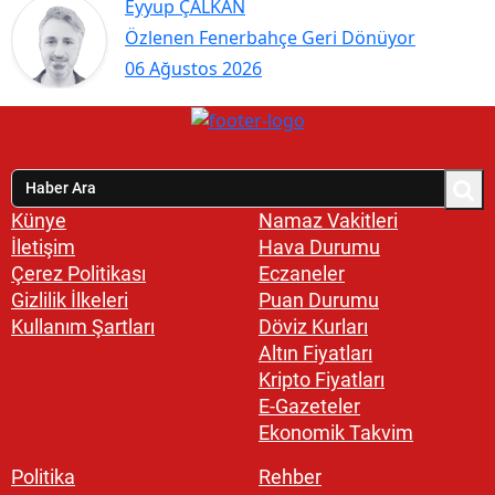
Eyyup ÇALKAN
Özlenen Fenerbahçe Geri Dönüyor
06 Ağustos 2026
Künye
Namaz Vakitleri
İletişim
Hava Durumu
Çerez Politikası
Eczaneler
Gizlilik İlkeleri
Puan Durumu
Kullanım Şartları
Döviz Kurları
Altın Fiyatları
Kripto Fiyatları
E-Gazeteler
Ekonomik Takvim
Politika
Rehber