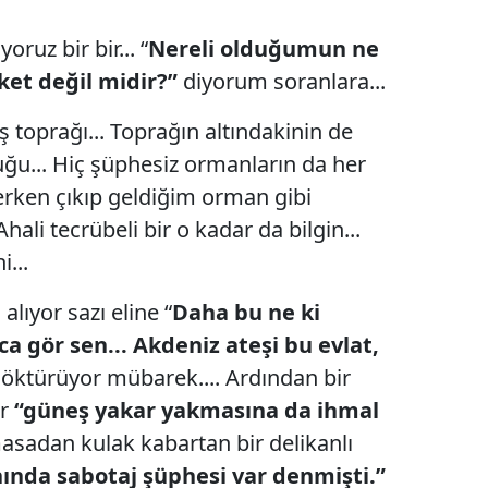
ruz bir bir... “
Nereli olduğumun ne
ket değil midir?”
diyorum soranlara...
 toprağı... Toprağın altındakinin de
uğu... Hiç şüphesiz ormanların da her
Derken çıkıp geldiğim orman gibi
hali tecrübeli bir o kadar da bilgin...
...
alıyor sazı eline “
Daha bu ne ki
a gör sen... Akdeniz ateşi bu evlat,
öktürüyor mübarek.... Ardından bir
or
“güneş yakar yakmasına da ihmal
asadan kulak kabartan bir delikanlı
nında sabotaj şüphesi var denmişti.”