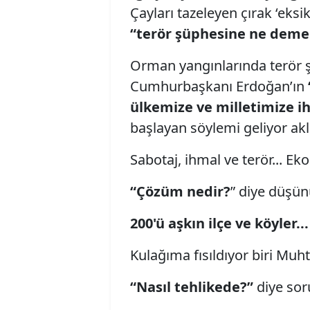
Çayları tazeleyen çırak ‘eks
“terör şüphesine ne demeli
Orman yangınlarında terör ş
Cumhurbaşkanı Erdoğan’ın
ülkemize ve milletimize ih
başlayan
söylemi geliyor akl
Sabotaj, ihmal ve terör... Ekos
“Çözüm nedir?
” diye düşün
200'ü aşkın ilçe ve köyler.
Kulağıma fısıldıyor biri Muh
“Nasıl tehlikede?”
diye sor