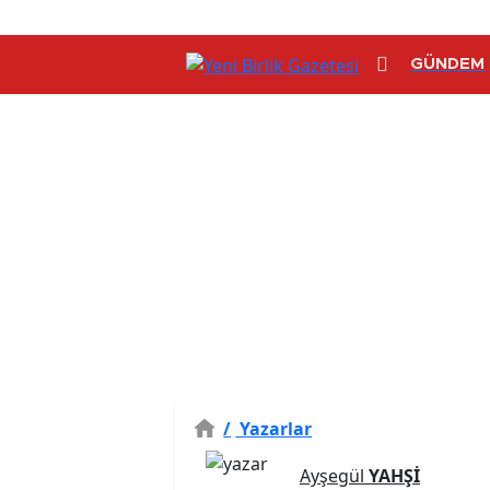
GÜNDEM
/
Yazarlar
Ayşegül
YAHŞİ