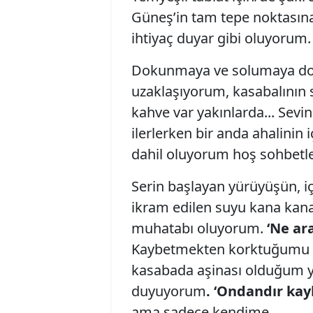
Güneş’in tam tepe noktasına
ihtiyaç duyar gibi oluyorum.
Dokunmaya ve solumaya do
uzaklaşıyorum, kasabalının se
kahve var yakınlarda... Sevi
ilerlerken bir anda ahalinin
dahil oluyorum hoş sohbetler
Serin başlayan yürüyüşün, i
ikram edilen suyu kana kana
muhatabı oluyorum.
‘Ne ar
Kaybetmekten korktuğumu bi
kasabada aşinası olduğum ya
duyuyorum
. ‘Ondandır k
ama sadece kendime...