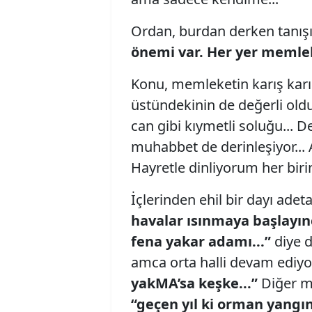
Ordan, burdan derken tanışıyo
önemi var. Her yer memle
Konu, memleketin karış karış
üstündekinin de değerli old
can gibi kıymetli soluğu... 
muhabbet de derinleşiyor... A
Hayretle dinliyorum her birini
İçlerinden ehil bir dayı adeta 
havalar ısınmaya başlayınc
fena yakar adamı...”
diye d
amca orta halli devam ediy
yakMA’sa keşke...”
Diğer m
“geçen yıl ki orman yangı