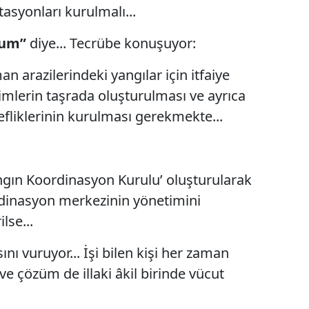
stasyonları kurulmalı...
uşum”
diye... Tecrübe konuşuyor:
arazilerindeki yangılar için itfaiye
imlerin taşrada oluşturulması ve ayrıca
efliklerinin kurulması gerekmekte...
ngın Koordinasyon Kurulu’ oluşturularak
dinasyon merkezinin yönetimini
lse...
ı vuruyor... İşi bilen kişi her zaman
 ve çözüm de illaki âkil birinde vücut