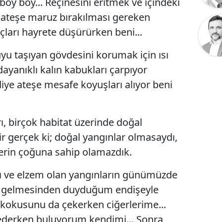
oy boy... Reçinesini eritmek ve içindeki
 ateşe maruz bırakılması gereken
çları hayrete düşürürken beni...
uyu taşıyan gövdesini korumak için ısı
dayanıklı kalın kabukları çarpıyor
iye ateşe mesafe koyuşları alıyor beni
, birçok habitat üzerinde doğal
ir gerçek ki; doğal yangınlar olmasaydı,
erin çoğuna sahip olamazdık.
lı ve elzem olan yangınların günümüzde
âle gelmesinden duyduğum endişeyle
ın kokusunu da çekerken ciğerlerime...
rederken buluyorum kendimi... Sonra