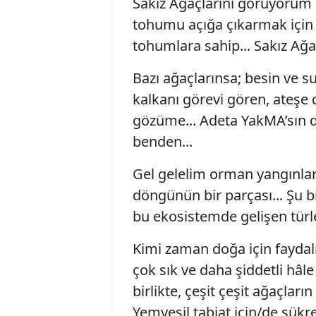
Sakız Ağaçlarını görüyorum b
tohumu açığa çıkarmak için
tohumlara sahip... Sakız Ağa
Bazı ağaçlarınsa; besin ve s
kalkanı görevi gören, ateşe 
gözüme... Adeta YakMA’sın d
benden...
Gel gelelim orman yangınları
döngünün bir parçası... Şu b
bu ekosistemde gelişen türl
Kimi zaman doğa için fayda
çok sık ve daha şiddetli h
birlikte, çeşit çeşit ağaçlar
Yemyeşil tabiat için/de şük