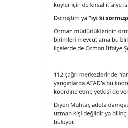
köyler için de kırsal itfaiye i
Demiştim ya
“iyi ki sorm
Orman müdürlüklerinin orman 
birimleri mevcut ama bu bir
ilçelerde de Orman İtfaiye Ş
112 çağrı merkezlerinde ‘Ya
yangınlarda AFAD’a bu koor
koordine etme yetkisi de veri
Diyen Muhtar, adeta damgasın
uzman kişi değildir ya bilinç
buluyor.