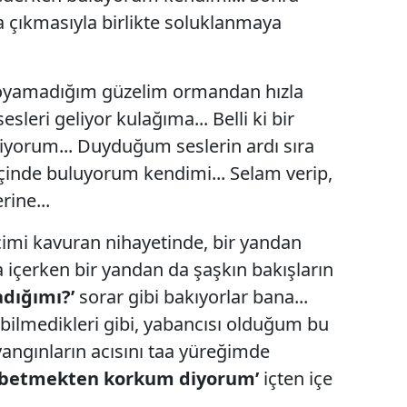
 çıkmasıyla birlikte soluklanmaya
yamadığım güzelim ormandan hızla
sleri geliyor kulağıma... Belli ki bir
niyorum... Duyduğum seslerin ardı sıra
 içinde buluyorum kendimi... Selam verip,
ine...
çimi kavuran nihayetinde, bir yandan
 içerken bir yandan da şaşkın bakışların
adığımı?’
sorar gibi bakıyorlar bana...
lmedikleri gibi, yabancısı olduğum bu
ngınların acısını taa yüreğimde
aybetmekten korkum diyorum’
içten içe