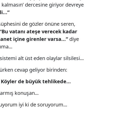
ik kalmasın’ dercesine giriyor devreye
...”
üphesini de gözler önüne seren,
“Bu vatanı ateşe verecek kadar
anet içine girenler varsa...”
diye
ıma...
istemi alt üst eden olaylar silsilesi...
ürken cevap geliyor birinden:
.. Köyler de büyük tehlikede...
tarmış konuşan...
uyorum iyi ki de soruyorum...