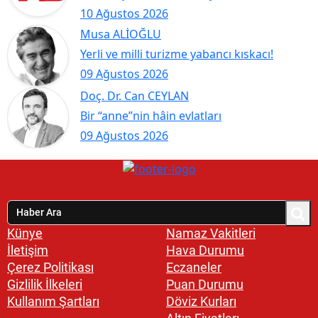
10 Ağustos 2026
Musa ALİOĞLU
Yerli ve milli turizme yabancı kıskacı!
09 Ağustos 2026
Doç. Dr. Can CEYLAN
Bir “anne”nin hâin evlatları
09 Ağustos 2026
Künye
Namaz Vakitleri
İletişim
Hava Durumu
Çerez Politikası
Eczaneler
Gizlilik İlkeleri
Puan Durumu
Kullanım Şartları
Döviz Kurları