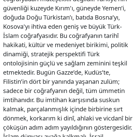
güvenliği kuzeyde Kırım'ı, güneyde Yemen’i,
doğuda Doğu Türkistan’ı, batıda Bosna’yı,
Kosova'yı ihtiva eden geniş ve büyük Türk-
İslam coğrafyasıdır. Bu coğrafyanın tarihî
hakikati, kültür ve medeniyet birikimi, politik
dinamiği, stratejik perspektifi Türk
ontolojisinin güçlü ve sağlam zeminini teşkil
etmektedir. Bugün Gazze’de, Kudüs’te,
Filistin’in dört bir yanında yaşanan zulüm;
sadece bir coğrafyanın değil, tüm ümmetin
imtihanıdır. Bu imtihan karşısında suskun
kalmak, parçalanmışlık içinde birbirine sırt
dönmek, korkarım ki dinî, ahlaki ve vicdanî bir
çöküşün adım adım yayıldığının göstergesidir.
İslam dünyası ayağa kalkmalı, İsrail