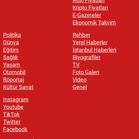
Altın Fiyatları
Kripto Fiyatları
E-Gazeteler
Ekonomik Takvim
Politika
Rehber
Dünya
Yerel Haberler
Eğitim
İstanbul Haberleri
Sağlık
Biyografiler
Yaşam
TV
Otomobil
Foto Galeri
Röportaj
Video
Kültür Sanat
Genel
Instagram
Youtube
TikTok
Twitter
Facebook