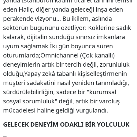
yanda İstanbul’un kadim ticaret tarihini temsil
eden Haliç, diğer yanda geleceği inşa eden
perakende vizyonu... Bu ikilem, aslında
sektörün bugününü özetliyor: Köklerine sadık
kalarak, dijitalin sunduğu sınırsız imkanlara
uyum sağlamak ​İki gün boyunca süren
oturumlarda;​Omnichannel (Çok kanallı)
deneyimlerin artık bir tercih değil, zorunluluk
olduğu,​Yapay zekâ tabanlı kişiselleştirmenin
müşteri sadakatini nasıl yeniden tanımladığı,​
sürdürülebilirliğin, sadece bir "kurumsal
sosyal sorumluluk" değil, artık bir varoluş
mücadelesi haline geldiği vurgulandı.
GELECEK DENEYİM ODAKLI BİR YOLCULUK