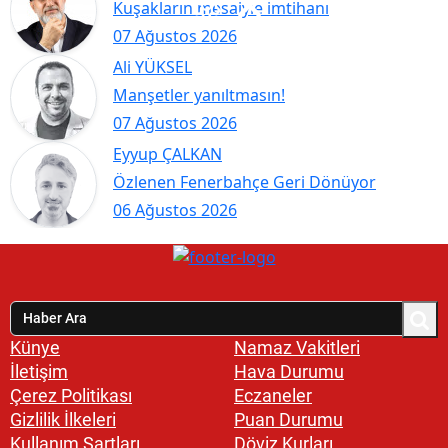
Kuşakların mesaiyle imtihanı
07 Ağustos 2026
Ali YÜKSEL
Manşetler yanıltmasın!
07 Ağustos 2026
Eyyup ÇALKAN
Özlenen Fenerbahçe Geri Dönüyor
06 Ağustos 2026
Künye
Namaz Vakitleri
İletişim
Hava Durumu
Çerez Politikası
Eczaneler
Gizlilik İlkeleri
Puan Durumu
Kullanım Şartları
Döviz Kurları