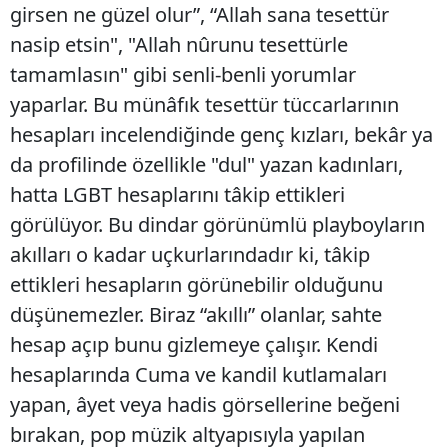
girsen ne güzel olur”, “Allah sana tesettür
nasip etsin", "Allah nûrunu tesettürle
tamamlasın" gibi senli-benli yorumlar
yaparlar. Bu münâfık tesettür tüccarlarının
hesapları incelendiğinde genç kızları, bekâr ya
da profilinde özellikle "dul" yazan kadınları,
hatta LGBT hesaplarını tâkip ettikleri
görülüyor. Bu dindar görünümlü playboyların
akılları o kadar uçkurlarındadır ki, tâkip
ettikleri hesapların görünebilir olduğunu
düşünemezler. Biraz “akıllı” olanlar, sahte
hesap açıp bunu gizlemeye çalışır. Kendi
hesaplarında Cuma ve kandil kutlamaları
yapan, âyet veya hadis görsellerine beğeni
bırakan, pop müzik altyapısıyla yapılan