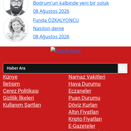
Bodrum'un kalbinde yeni bir soluk
08 Ağustos 2026
Funda ÖZKALYONCU
Nasılsın deme
08 Ağustos 2026
Künye
Namaz Vakitleri
İletişim
Hava Durumu
Çerez Politikası
Eczaneler
Gizlilik İlkeleri
Puan Durumu
Kullanım Şartları
Döviz Kurları
Altın Fiyatları
Kripto Fiyatları
E-Gazeteler