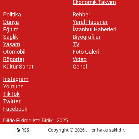
Ekonomik Takvim
Politika
Rehber
Dünya
Yerel Haberler
Eğitim
İstanbul Haberleri
Sağlık
Biyografiler
Yaşam
TV
Otomobil
Foto Galeri
Röportaj
Video
Kültür Sanat
Genel
Instagram
Youtube
TikTok
Twitter
Facebook
Dilde Fikirde İşte Birlik - 2025
RSS
Copyright © 2026 . Her hakkı saklıdır.