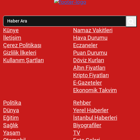
Künye
Namaz Vakitleri
İletişim
Hava Durumu
Çerez Politikası
Eczaneler
Gizlilik İlkeleri
Puan Durumu
Kullanım Şartları
Döviz Kurları
Altın Fiyatları
Kripto Fiyatları
E-Gazeteler
Ekonomik Takvim
Politika
Rehber
Dünya
Yerel Haberler
Eğitim
İstanbul Haberleri
Sağlık
Biyografiler
Yaşam
TV