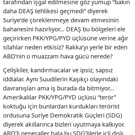
tarafından işgal edilmesine göz yumup “bakın
daha DEAŞ tehlikesi geçmedi” diyerek
Suriye’de çöreklenmeye devam etmesinin
bahanesini hazırlıyor… DEAŞ bu bölgeleri ele
geçirirken PKK/YPG/PYD üçlüsüne verine ağır
silahlar neden etkisiz? Rakka’yı yerle bir eden
ABD’nin o muazzam hava gücü nerede?
Çelişkiler, kandırmacalar ve ipsiz, sapsız
iddialar. Aynı Suudilerin Kaşıkçı olayındaki
davranışları ama iş burada da bitmiyor…
Amerikalılar PKK/YPG/PYD üçlüsü “terör”
koktuğu için bunlardan kurdukları terörist
ordusuna Suriye Demokratik Güçleri (SDG)
diyerek akıllarınca bizleri uyutmaya kalkıyor.
ABD’li generaller hala bu SDG’lilerle içli dışlı.