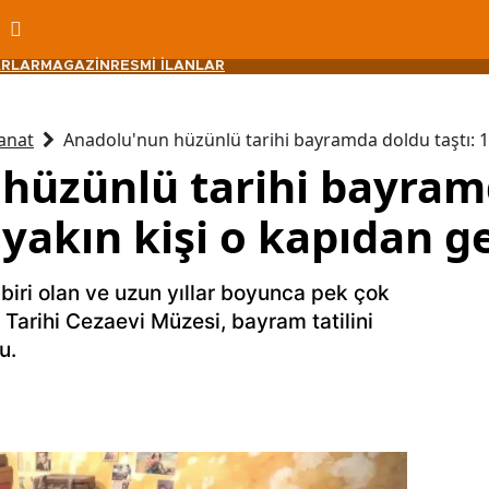
RLAR
MAGAZİN
RESMİ İLANLAR
anat
Anadolu'nun hüzünlü tarihi bayramda doldu taştı: 10
hüzünlü tarihi bayram
e yakın kişi o kapıdan g
biri olan ve uzun yıllar boyunca pek çok
Tarihi Cezaevi Müzesi, bayram tatilini
u.