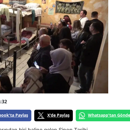
:32
book'ta Paylaş
X'de Paylaş
Whatsapp'tan Gönde
rından biri haline gelen Sinop Tarihi