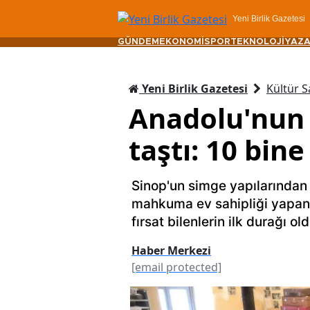
Yeni Birlik Gazetesi
GÜNDEM
EKONOMİ
SPOR
TEKNOLOJİ
YAZA
Yeni Birlik Gazetesi
Kültür S
Anadolu'nun 
taştı: 10 bin
Sinop'un simge yapılarından 
mahkuma ev sahipliği yapan 
fırsat bilenlerin ilk durağı old
Haber Merkezi
[email protected]