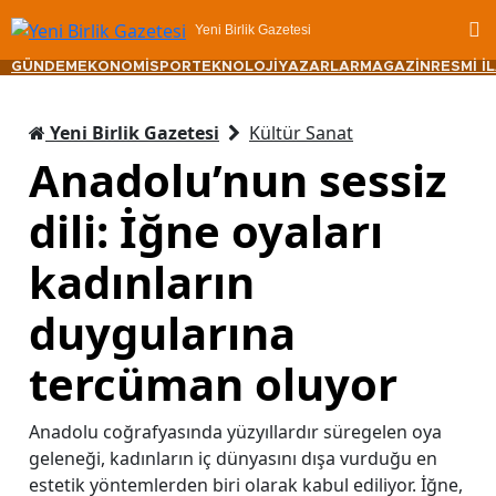
Yeni Birlik Gazetesi
GÜNDEM
EKONOMİ
SPOR
TEKNOLOJİ
YAZARLAR
MAGAZİN
RESMİ İ
Yeni Birlik Gazetesi
Kültür Sanat
Anadolu’nun sessiz
dili: İğne oyaları
kadınların
duygularına
tercüman oluyor
Anadolu coğrafyasında yüzyıllardır süregelen oya
geleneği, kadınların iç dünyasını dışa vurduğu en
estetik yöntemlerden biri olarak kabul ediliyor. İğne,