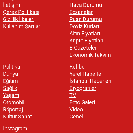
İletişim
Hava Durumu
Çerez Politikası
Eczaneler
Gizlilik İlkeleri
Puan Durumu
Kullanım Şartları
Döviz Kurları
Altın Fiyatları
Kripto Fiyatları
E-Gazeteler
Ekonomik Takvim
Politika
Rehber
Dünya
Yerel Haberler
Eğitim
İstanbul Haberleri
Sağlık
Biyografiler
Yaşam
TV
Otomobil
Foto Galeri
Röportaj
Video
Kültür Sanat
Genel
Instagram