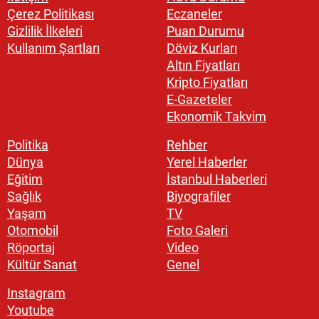
Çerez Politikası
Eczaneler
Gizlilik İlkeleri
Puan Durumu
Kullanım Şartları
Döviz Kurları
Altın Fiyatları
Kripto Fiyatları
E-Gazeteler
Ekonomik Takvim
Politika
Rehber
Dünya
Yerel Haberler
Eğitim
İstanbul Haberleri
Sağlık
Biyografiler
Yaşam
TV
Otomobil
Foto Galeri
Röportaj
Video
Kültür Sanat
Genel
Instagram
Youtube