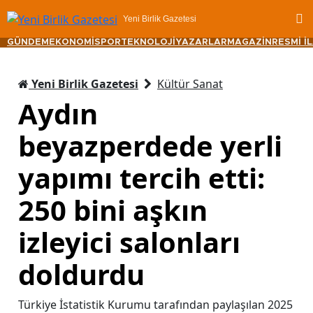
Yeni Birlik Gazetesi
GÜNDEM
EKONOMİ
SPOR
TEKNOLOJİ
YAZARLAR
MAGAZİN
RESMİ İ
Yeni Birlik Gazetesi
Kültür Sanat
Aydın
beyazperdede yerli
yapımı tercih etti:
250 bini aşkın
izleyici salonları
doldurdu
Türkiye İstatistik Kurumu tarafından paylaşılan 2025