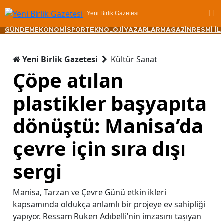
Yeni Birlik Gazetesi
GÜNDEM
EKONOMİ
SPOR
TEKNOLOJİ
YAZARLAR
MAGAZİN
RESMİ İ
Yeni Birlik Gazetesi
Kültür Sanat
Çöpe atılan
plastikler başyapıta
dönüştü: Manisa’da
çevre için sıra dışı
sergi
Manisa, Tarzan ve Çevre Günü etkinlikleri
kapsamında oldukça anlamlı bir projeye ev sahipliği
yapıyor. Ressam Ruken Adıbelli’nin imzasını taşıyan