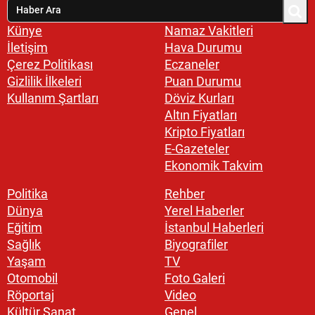
Künye
Namaz Vakitleri
İletişim
Hava Durumu
Çerez Politikası
Eczaneler
Gizlilik İlkeleri
Puan Durumu
Kullanım Şartları
Döviz Kurları
Altın Fiyatları
Kripto Fiyatları
E-Gazeteler
Ekonomik Takvim
Politika
Rehber
Dünya
Yerel Haberler
Eğitim
İstanbul Haberleri
Sağlık
Biyografiler
Yaşam
TV
Otomobil
Foto Galeri
Röportaj
Video
Kültür Sanat
Genel