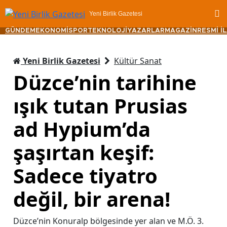
Yeni Birlik Gazetesi
GÜNDEM
EKONOMİ
SPOR
TEKNOLOJİ
YAZARLAR
MAGAZİN
RESMİ İ
Yeni Birlik Gazetesi
Kültür Sanat
Düzce’nin tarihine
ışık tutan Prusias
ad Hypium’da
şaşırtan keşif:
Sadece tiyatro
değil, bir arena!
Düzce’nin Konuralp bölgesinde yer alan ve M.Ö. 3.