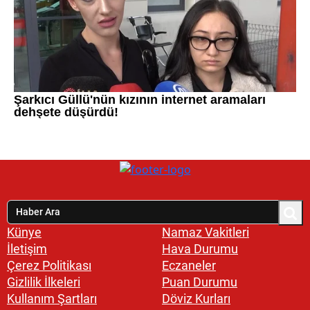
Künye
Namaz Vakitleri
İletişim
Hava Durumu
Çerez Politikası
Eczaneler
Gizlilik İlkeleri
Puan Durumu
Kullanım Şartları
Döviz Kurları