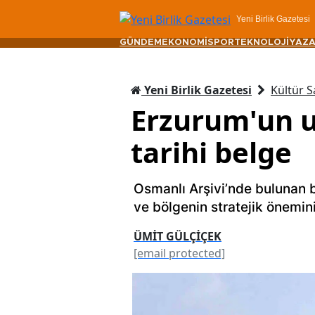
Yeni Birlik Gazetesi
GÜNDEM
EKONOMİ
SPOR
TEKNOLOJİ
YAZA
Yeni Birlik Gazetesi
Kültür S
Erzurum'un u
tarihi belge
Osmanlı Arşivi’nde bulunan b
ve bölgenin stratejik önemin
ÜMİT GÜLÇİÇEK
[email protected]