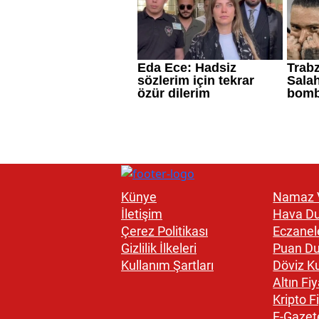
Künye
Namaz V
İletişim
Hava D
Çerez Politikası
Eczanel
Gizlilik İlkeleri
Puan D
Kullanım Şartları
Döviz Ku
Altın Fiy
Kripto Fi
E-Gazet