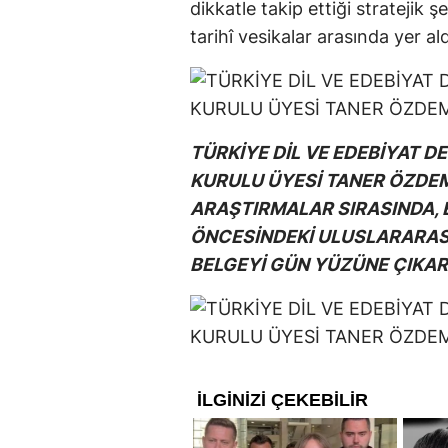
dikkatle takip ettiği stratejik
tarihî vesikalar arasında yer ald
TÜRKİYE DİL VE EDEBİYAT 
KURULU ÜYESİ TANER ÖZDEMİ
ARAŞTIRMALAR SIRASINDA, 
ÖNCESİNDEKİ ULUSLARARASI 
BELGEYİ GÜN YÜZÜNE ÇIKAR