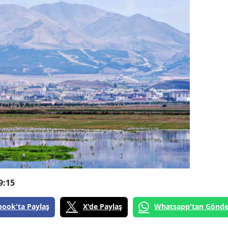
9:15
book'ta Paylaş
X'de Paylaş
Whatsapp'tan Gönde