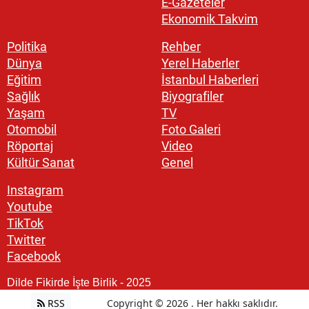
E-Gazeteler
Ekonomik Takvim
Politika
Rehber
Dünya
Yerel Haberler
Eğitim
İstanbul Haberleri
Sağlık
Biyografiler
Yaşam
TV
Otomobil
Foto Galeri
Röportaj
Video
Kültür Sanat
Genel
Instagram
Youtube
TikTok
Twitter
Facebook
Dilde Fikirde İşte Birlik - 2025
RSS
Copyright © 2026 . Her hakkı saklıdır.