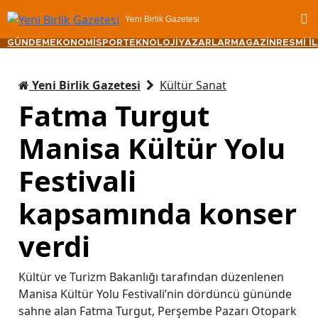
Yeni Birlik Gazetesi
GÜNDEM
EKONOMİ
SPOR
TEKNOLOJİ
YAZARLAR
MAGAZİN
RESMİ İ
Yeni Birlik Gazetesi
Kültür Sanat
Fatma Turgut
Manisa Kültür Yolu
Festivali
kapsamında konser
verdi
Kültür ve Turizm Bakanlığı tarafından düzenlenen
Manisa Kültür Yolu Festivali’nin dördüncü gününde
sahne alan Fatma Turgut, Perşembe Pazarı Otopark