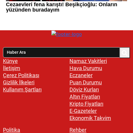
Künye
Namaz Vakitleri
İletişim
Hava Durumu
Çerez Politikası
Eczaneler
Gizlilik İlkeleri
Puan Durumu
Kullanım Şartları
Döviz Kurları
Altın Fiyatları
Kripto Fiyatları
E-Gazeteler
Ekonomik Takvim
Politika
Rehber