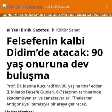
Yeni Birlik Gazetesi
GÜNDEM
EKONOMİ
SPOR
TEKNOLOJİ
YAZARLAR
MAGAZİN
RESMİ İ
Yeni Birlik Gazetesi
Kültür Sanat
Felsefenin kalbi
Didim’de atacak: 90
yaş onuruna dev
buluşma
Prof. Dr. Ioanna Kuçuradi’nin 90. yaşına ithaf edilen
II. Miletos Felsefe Günleri, 6-7 Haziran tarihlerinde
akademisyenleri ve sanatseverleri "Thales’ten
Antigone’ye" temasıyla bir araya getirecek.
Haber Merkezi