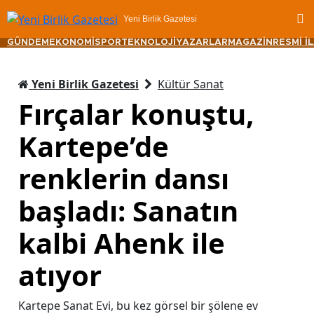
Yeni Birlik Gazetesi
GÜNDEM
EKONOMİ
SPOR
TEKNOLOJİ
YAZARLAR
MAGAZİN
RESMİ İ
Yeni Birlik Gazetesi
Kültür Sanat
Fırçalar konuştu,
Kartepe’de
renklerin dansı
başladı: Sanatın
kalbi Ahenk ile
atıyor
Kartepe Sanat Evi, bu kez görsel bir şölene ev