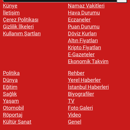
Künye
Namaz Vakitleri
İletişim
Hava Durumu
Çerez Politikası
Eczaneler
Gizlilik İlkeleri
Puan Durumu
Kullanım Şartları
Döviz Kurları
Altın Fiyatları
Kripto Fiyatları
E-Gazeteler
Ekonomik Takvim
Politika
Rehber
Dünya
Yerel Haberler
Eğitim
İstanbul Haberleri
Sağlık
Biyografiler
Yaşam
TV
Otomobil
Foto Galeri
Röportaj
Video
Kültür Sanat
Genel