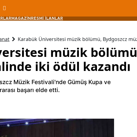
RLAR
MAGAZİN
RESMİ İLANLAR
anat
Karabük Üniversitesi müzik bölümü, Bydgoszcz müzik
ersitesi müzik bölümü
linde iki ödül kazandı
szcz Müzik Festivali'nde Gümüş Kupa ve
rası başarı elde etti.