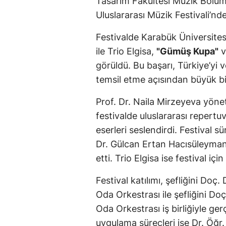
Tasarım Fakültesi Müzik Bölü
Uluslararası Müzik Festivali’nde
Festivalde Karabük Üniversites
ile Trio Elgisa,
"Gümüş Kupa"
v
görüldü. Bu başarı, Türkiye’yi 
temsil etme açısından büyük b
Prof. Dr. Naila Mirzeyeva yöne
festivalde uluslararası repertu
eserleri seslendirdi. Festival
Dr. Gülcan Ertan Hacısüleyman
etti. Trio Elgisa ise festival iç
Festival katılımı, şefliğini Doç
Oda Orkestrası ile şefliğini Do
Oda Orkestrası iş birliğiyle ge
uygulama süreçleri ise Dr. Öğr.