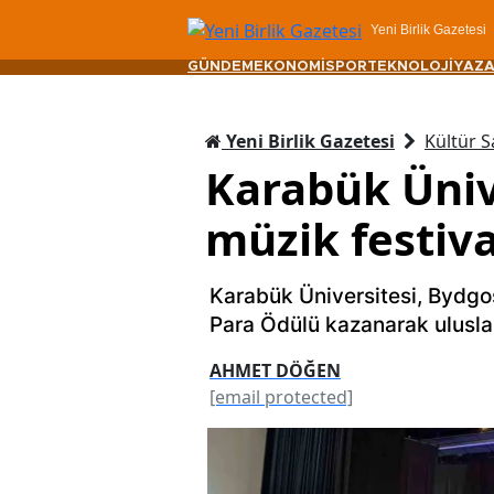
Yeni Birlik Gazetesi
GÜNDEM
EKONOMİ
SPOR
TEKNOLOJİ
YAZA
Yeni Birlik Gazetesi
Kültür S
Karabük Üniv
müzik festiva
Karabük Üniversitesi, Bydgo
Para Ödülü kazanarak uluslara
AHMET DÖĞEN
[email protected]