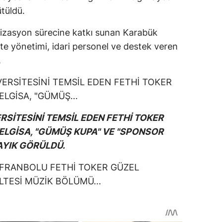
tüldü.
ganizasyon sürecine katkı sunan Karabük
lte yönetimi, idari personel ve destek veren
.
SİTESİNİ TEMSİL EDEN FETHİ TOKER
 ELGİSA, "GÜMÜŞ KUPA" VE "SPONSOR
AYIK GÖRÜLDÜ.