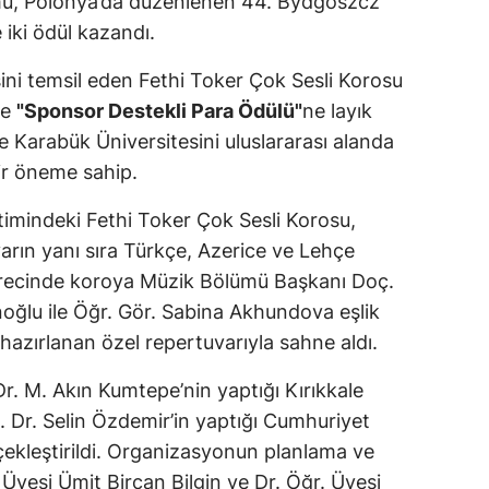
mü, Polonya’da düzenlenen 44. Bydgoszcz
 iki ödül kazandı.
ini temsil eden Fethi Toker Çok Sesli Korosu
e
"Sponsor Destekli Para Ödülü"
ne layık
ve Karabük Üniversitesini uluslararası alanda
ir öneme sahip.
timindeki Fethi Toker Çok Sesli Korosu,
varın yanı sıra Türkçe, Azerice ve Lehçe
 sürecinde koroya Müzik Bölümü Başkanı Doç.
oğlu ile Öğr. Gör. Sabina Akhundova eşlik
in hazırlanan özel repertuvarıyla sahne aldı.
. Dr. M. Akın Kumtepe’nin yaptığı Kırıkkale
ç. Dr. Selin Özdemir’in yaptığı Cumhuriyet
rçekleştirildi. Organizasyonun planlama ve
 Üyesi Ümit Bircan Bilgin ve Dr. Öğr. Üyesi