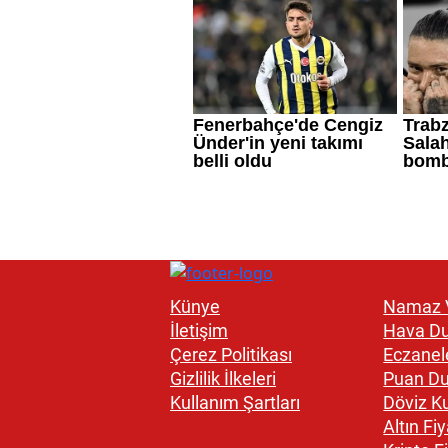
Künye
Namaz V
İletişim
Hava D
Çerez Politikası
Eczanel
Gizlilik İlkeleri
Puan D
Kullanım Şartları
Döviz Ku
Altın Fiy