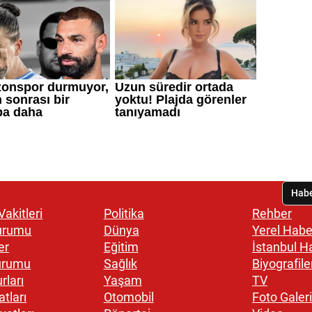
akitleri
Politika
Rehber
urumu
Dünya
Yerel Habe
er
Eğitim
İstanbul H
urumu
Sağlık
Biyografile
rları
Yaşam
TV
atları
Otomobil
Foto Galeri