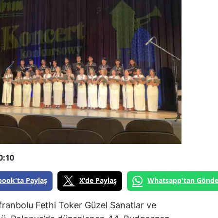
0:10
book'ta Paylaş
X'de Paylaş
Whatsapp'tan Gönde
franbolu Fethi Toker Güzel Sanatlar ve