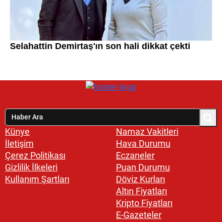
Künye
Namaz Vakitleri
İletişim
Hava Durumu
Çerez Politikası
Eczaneler
Gizlilik İlkeleri
Puan Durumu
Kullanım Şartları
Döviz Kurları
Altın Fiyatları
Kripto Fiyatları
E-Gazeteler