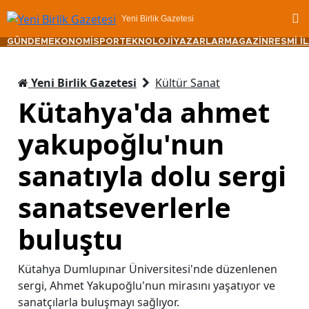
Yeni Birlik Gazetesi
GÜNDEM
EKONOMİ
SPOR
TEKNOLOJİ
YAZARLAR
MAGAZİN
RESMİ İ
Yeni Birlik Gazetesi
Kültür Sanat
Kütahya'da ahmet
yakupoğlu'nun
sanatıyla dolu sergi
sanatseverlerle
buluştu
Kütahya Dumlupınar Üniversitesi'nde düzenlenen
sergi, Ahmet Yakupoğlu'nun mirasını yaşatıyor ve
sanatçılarla buluşmayı sağlıyor.