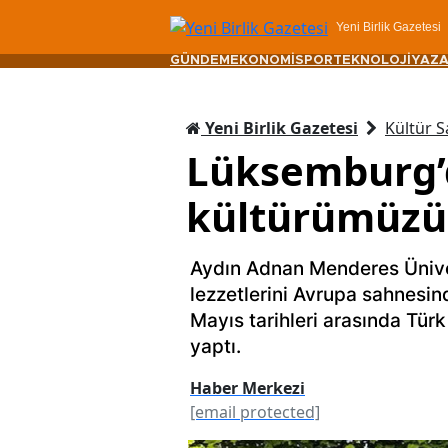
Yeni Birlik Gazetesi
GÜNDEM
EKONOMİ
SPOR
TEKNOLOJİ
YAZA
Yeni Birlik Gazetesi
Kültür S
Lüksemburg’d
kültürümüzü 
Aydın Adnan Menderes Ünive
lezzetlerini Avrupa sahnesin
Mayıs tarihleri arasında Türk
yaptı.
Haber Merkezi
[email protected]