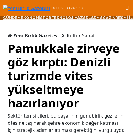
Yeni Birlik Gazetesi
GÜNDEM
EKONOMİ
SPOR
TEKNOLOJİ
YAZARLAR
MAGAZİN
RESMİ İ
Yeni Birlik Gazetesi
Kültür Sanat
Pamukkale zirveye
göz kırptı: Denizli
turizmde vites
yükseltmeye
hazırlanıyor
Sektör temsilcileri, bu başarının günübirlik gezilerin
ötesine taşınarak şehre ekonomik değer katması
için stratejik adımlar atılması gerektiğini vurguluyor.