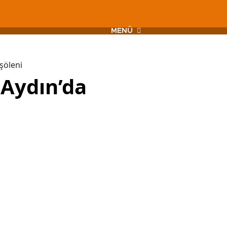
MENÜ
şöleni
 Aydın’da