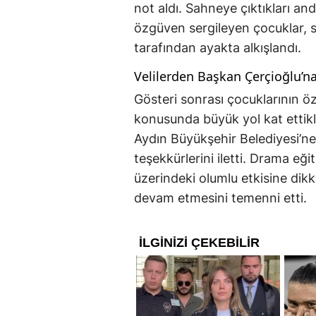
not aldı. Sahneye çıktıkları an
özgüven sergileyen çocuklar, 
tarafından ayakta alkışlandı.
Velilerden Başkan Çerçioğlu’n
Gösteri sonrası çocuklarının ö
konusunda büyük yol kat ettikle
Aydın Büyükşehir Belediyesi’n
teşekkürlerini iletti. Drama eği
üzerindeki olumlu etkisine dikka
devam etmesini temenni etti.