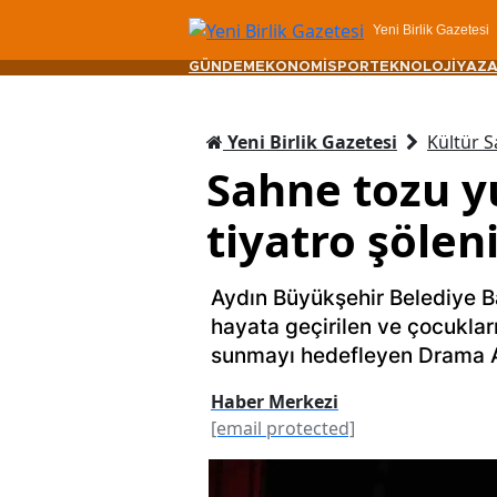
Yeni Birlik Gazetesi
GÜNDEM
EKONOMİ
SPOR
TEKNOLOJİ
YAZA
Yeni Birlik Gazetesi
Kültür S
Sahne tozu yu
tiyatro şölen
Aydın Büyükşehir Belediye B
hayata geçirilen ve çocukları
sunmayı hedefleyen Drama At
Haber Merkezi
[email protected]