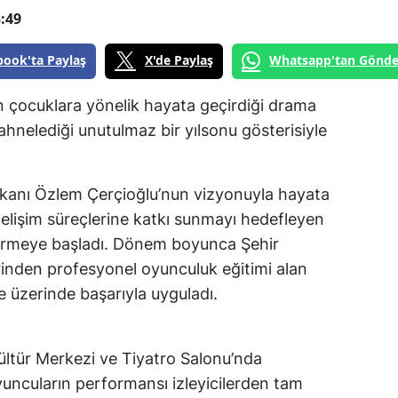
:49
book'ta Paylaş
X'de Paylaş
Whatsapp'tan Gönde
n çocuklara yönelik hayata geçirdiği drama
sahnelediği unutulmaz bir yılsonu gösterisiyle
kanı Özlem Çerçioğlu’nun vizyonuyla hayata
 gelişim süreçlerine katkı sunmayı hedefleyen
vermeye başladı. Dönem boyunca Şehir
erinden profesyonel oyunculuk eğitimi alan
e üzerinde başarıyla uyguladı.
ültür Merkezi ve Tiyatro Salonu’nda
yuncuların performansı izleyicilerden tam