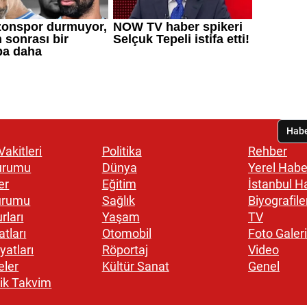
akitleri
Politika
Rehber
urumu
Dünya
Yerel Habe
er
Eğitim
İstanbul H
urumu
Sağlık
Biyografile
rları
Yaşam
TV
atları
Otomobil
Foto Galeri
yatları
Röportaj
Video
eler
Kültür Sanat
Genel
ik Takvim