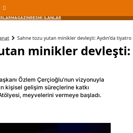
RLAR
MAGAZİN
RESMİ İLANLAR
anat
Sahne tozu yutan minikler devleşti: Aydın’da tiyatro 
tan minikler devleşti:
i
aşkanı Özlem Çerçioğlu’nun vizyonuyla
n kişisel gelişim süreçlerine katkı
ölyesi, meyvelerini vermeye başladı.