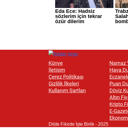
Künye
Namaz V
İletişim
Hava D
Çerez Politikası
Eczanel
Gizlilik İlkeleri
Puan D
Kullanım Şartları
Döviz Ku
Altın Fiy
Kripto Fi
E-Gazet
Ekonom
Dilde Fikirde İşte Birlik - 2025