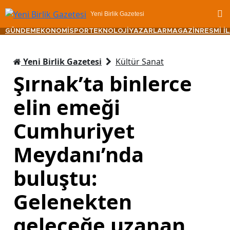
Yeni Birlik Gazetesi
GÜNDEM
EKONOMİ
SPOR
TEKNOLOJİ
YAZARLAR
MAGAZİN
RESMİ İ
Yeni Birlik Gazetesi
Kültür Sanat
Şırnak’ta binlerce
elin emeği
Cumhuriyet
Meydanı’nda
buluştu:
Gelenekten
geleceğe uzanan