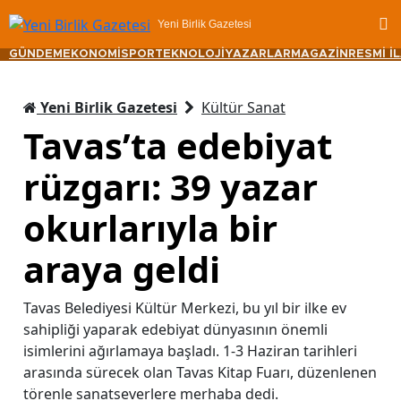
Yeni Birlik Gazetesi
GÜNDEM
EKONOMİ
SPOR
TEKNOLOJİ
YAZARLAR
MAGAZİN
RESMİ İ
Yeni Birlik Gazetesi
Kültür Sanat
Tavas’ta edebiyat
rüzgarı: 39 yazar
okurlarıyla bir
araya geldi
Tavas Belediyesi Kültür Merkezi, bu yıl bir ilke ev
sahipliği yaparak edebiyat dünyasının önemli
isimlerini ağırlamaya başladı. 1-3 Haziran tarihleri
arasında sürecek olan Tavas Kitap Fuarı, düzenlenen
törenle sanatseverlere merhaba dedi.