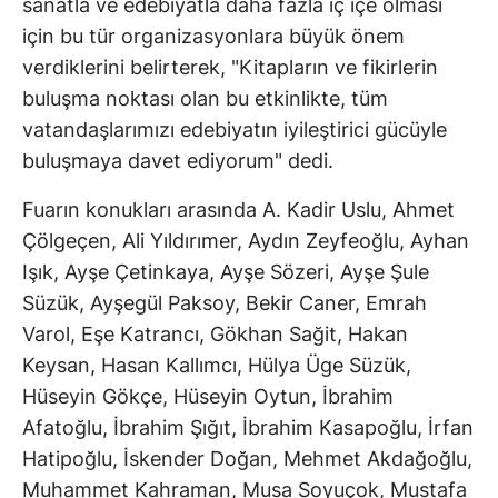
sanatla ve edebiyatla daha fazla iç içe olması
için bu tür organizasyonlara büyük önem
verdiklerini belirterek, "Kitapların ve fikirlerin
buluşma noktası olan bu etkinlikte, tüm
vatandaşlarımızı edebiyatın iyileştirici gücüyle
buluşmaya davet ediyorum" dedi.
Fuarın konukları arasında A. Kadir Uslu, Ahmet
Çölgeçen, Ali Yıldırımer, Aydın Zeyfeoğlu, Ayhan
Işık, Ayşe Çetinkaya, Ayşe Sözeri, Ayşe Şule
Süzük, Ayşegül Paksoy, Bekir Caner, Emrah
Varol, Eşe Katrancı, Gökhan Sağit, Hakan
Keysan, Hasan Kallımcı, Hülya Üge Süzük,
Hüseyin Gökçe, Hüseyin Oytun, İbrahim
Afatoğlu, İbrahim Şığıt, İbrahim Kasapoğlu, İrfan
Hatipoğlu, İskender Doğan, Mehmet Akdağoğlu,
Muhammet Kahraman, Musa Soyuçok, Mustafa