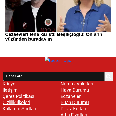
Künye
Namaz Vakitleri
İletişim
Hava Durumu
Çerez Politikası
Eczaneler
Gizlilik İlkeleri
Puan Durumu
Kullanım Şartları
Döviz Kurları
Altın Fiyatları