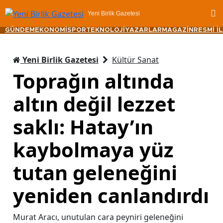
Yeni Birlik Gazetesi
GÜNDEM
EKONOMİ
SPOR
TEKNOLOJİ
YAZARLAR
MAGAZİN
RESMİ İ
Yeni Birlik Gazetesi
Kültür Sanat
Toprağın altında
altın değil lezzet
saklı: Hatay’ın
kaybolmaya yüz
tutan geleneğini
yeniden canlandırdı
Murat Aracı, unutulan cara peyniri geleneğini