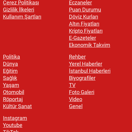
Çerez Politikası
Eczaneler
Gizlilik İlkeleri
Puan Durumu
Kullanım Şartları
Döviz Kurları
Altın Fiyatları
Kripto Fiyatları
E-Gazeteler
Ekonomik Takvim
Politika
Rehber
Dünya
Yerel Haberler
Eğitim
İstanbul Haberleri
Sağlık
Biyografiler
Yaşam
TV
Otomobil
Foto Galeri
Röportaj
Video
Kültür Sanat
Genel
Instagram
Youtube