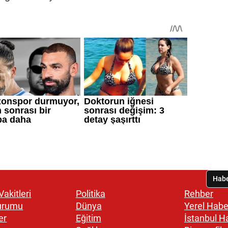
akitleri
Politika
Rehber
urumu
Dünya
Yerel Habe
er
Eğitim
İstanbul H