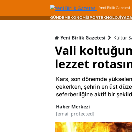
Yeni Birlik Gazetesi
GÜNDEM
EKONOMİ
SPOR
TEKNOLOJİ
YAZA
Yeni Birlik Gazetesi
Kültür S
Vali koltuğunu
lezzet rotasın
Kars, son dönemde yükselen t
çekerken, şehrin en üst düze
seferberliğine aktif bir şekild
Haber Merkezi
[email protected]