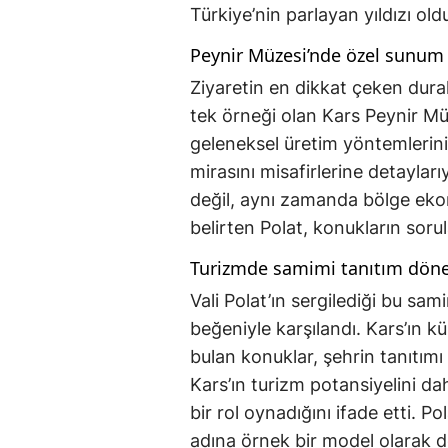
Türkiye’nin parlayan yıldızı ol
Peynir Müzesi’nde özel sunum
Ziyaretin en dikkat çeken durakl
tek örneği olan Kars Peynir Mü
geleneksel üretim yöntemlerini
mirasını misafirlerine detayları
değil, aynı zamanda bölge ekono
belirten Polat, konukların sorul
Turizmde samimi tanıtım dön
Vali Polat’ın sergilediği bu sa
beğeniyle karşılandı. Kars’ın k
bulan konuklar, şehrin tanıtımı 
Kars’ın turizm potansiyelini da
bir rol oynadığını ifade etti. Po
adına örnek bir model olarak de