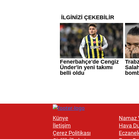
Künye
Namaz V
İletişim
Hava D
Çerez Politikası
Eczanel