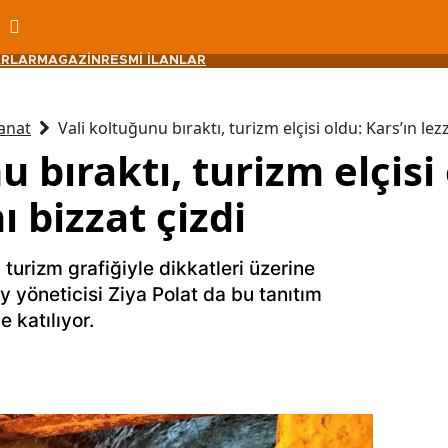
RLAR
MAGAZİN
RESMİ İLANLAR
anat
Vali koltuğunu bıraktı, turizm elçisi oldu: Kars’ın lezz
 bıraktı, turizm elçisi 
ı bizzat çizdi
urizm grafiğiyle dikkatleri üzerine
y yöneticisi Ziya Polat da bu tanıtım
e katılıyor.