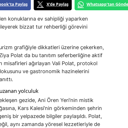
book'ta Paylaş
X'de Paylaş
Whatsapp'tan Gönde
elen konuklarına ev sahipliği yaparken
gileyerek bizzat tur rehberliği görevini
izm grafiğiyle dikkatleri üzerine çekerken,
Ziya Polat da bu tanıtım seferberliğine aktif
n misafirleri ağırlayan Vali Polat, protokol
hi dokusunu ve gastronomik hazinelerini
nıttı.
 uzanan yolculuk
çekleşen gezide, Ani Ören Yeri’nin mistik
ğasına, Kars Kalesi’nin görkeminden şehrin
niş bir yelpazede bilgiler paylaşıldı. Polat,
değil, aynı zamanda yöresel lezzetleriyle de