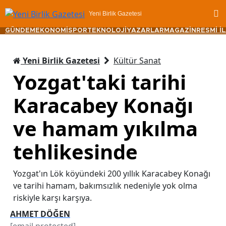
Yeni Birlik Gazetesi
GÜNDEM
EKONOMİ
SPOR
TEKNOLOJİ
YAZARLAR
MAGAZİN
RESMİ İ
Yeni Birlik Gazetesi
Kültür Sanat
Yozgat'taki tarihi
Karacabey Konağı
ve hamam yıkılma
tehlikesinde
Yozgat'ın Lök köyündeki 200 yıllık Karacabey Konağı
ve tarihi hamam, bakımsızlık nedeniyle yok olma
riskiyle karşı karşıya.
AHMET DÖĞEN
[email protected]