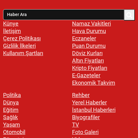
Künye
Namaz Vakitleri
İletişim
Hava Durumu
Çerez Politikası
Eczaneler
Gizlilik İlkeleri
Puan Durumu
Kullanım Şartları
Döviz Kurları
Altın Fiyatları
Kripto Fiyatları
E-Gazeteler
Ekonomik Takvim
Politika
Rehber
Dünya
Yerel Haberler
Eğitim
İstanbul Haberleri
Sağlık
Biyografiler
Yaşam
TV
Otomobil
Foto Galeri