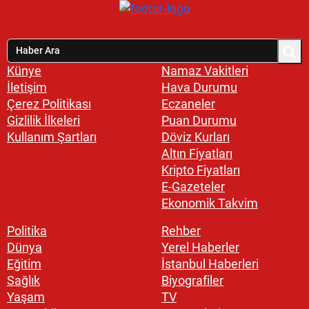
Künye
Namaz Vakitleri
İletişim
Hava Durumu
Çerez Politikası
Eczaneler
Gizlilik İlkeleri
Puan Durumu
Kullanım Şartları
Döviz Kurları
Altın Fiyatları
Kripto Fiyatları
E-Gazeteler
Ekonomik Takvim
Politika
Rehber
Dünya
Yerel Haberler
Eğitim
İstanbul Haberleri
Sağlık
Biyografiler
Yaşam
TV