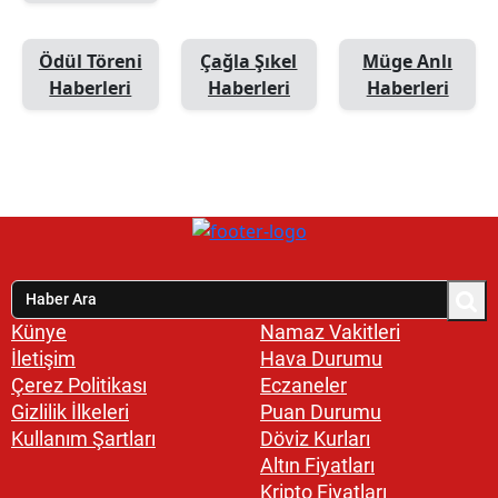
Ödül Töreni
Çağla Şıkel
Müge Anlı
Haberleri
Haberleri
Haberleri
Künye
Namaz Vakitleri
İletişim
Hava Durumu
Çerez Politikası
Eczaneler
Gizlilik İlkeleri
Puan Durumu
Kullanım Şartları
Döviz Kurları
Altın Fiyatları
Kripto Fiyatları