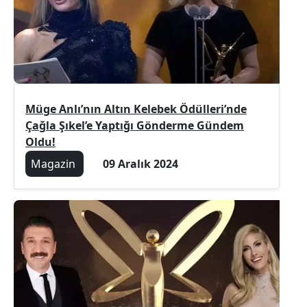
Müge Anlı’nın Altın Kelebek Ödülleri’nde
Çağla Şıkel’e Yaptığı Gönderme Gündem
Oldu!
Magazin
09 Aralık 2024