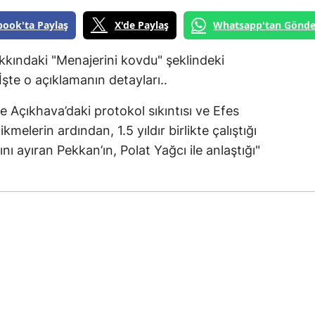
book'ta Paylaş
X'de Paylaş
Whatsapp'tan Gönde
ındaki "Menajerini kovdu" şeklindeki
 İşte o açıklamanın detayları..
 Açıkhava’daki protokol sıkıntısı ve Efes
melerin ardından, 1.5 yıldır birlikte çalıştığı
nı ayıran Pekkan’ın, Polat Yağcı ile anlaştığı"