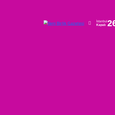
2
İstanbul
Kapalı