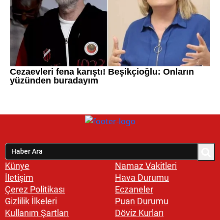
Künye
Namaz Vakitleri
İletişim
Hava Durumu
Çerez Politikası
Eczaneler
Gizlilik İlkeleri
Puan Durumu
Kullanım Şartları
Döviz Kurları