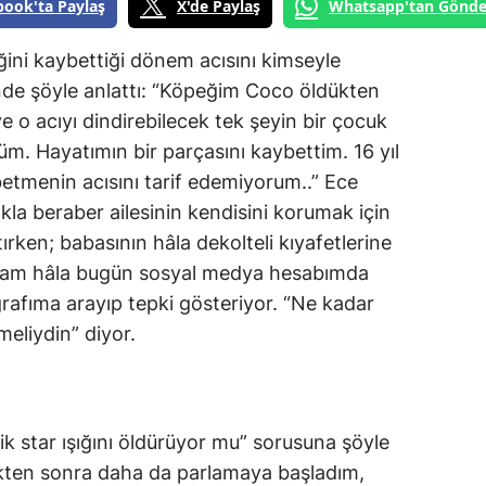
book'ta Paylaş
X'de Paylaş
Whatsapp'tan Gönde
ini kaybettiği dönem acısını kimseyle
nde şöyle anlattı: “Köpeğim Coco öldükten
e o acıyı dindirebilecek tek şeyin bir çocuk
. Hayatımın bir parçasını kaybettim. 16 yıl
betmenin acısını tarif edemiyorum..” Ece
kla beraber ailesinin kendisini korumak için
tırken; babasının hâla dekolteli kıyafetlerine
 “Babam hâla bugün sosyal medya hesabımda
ğrafıma arayıp tepki gösteriyor. “Ne kadar
eliydin” diyor.
lik star ışığını öldürüyor mu” sorusuna şöyle
dikten sonra daha da parlamaya başladım,