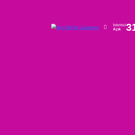
3
İstanbul
Açık