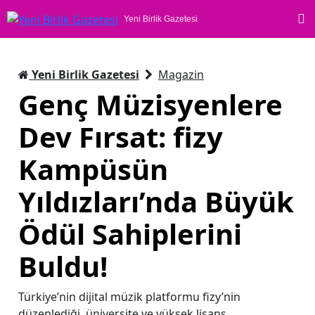
Yeni Birlik Gazetesi
Yeni Birlik Gazetesi
Magazin
Genç Müzisyenlere
Dev Fırsat: fizy
Kampüsün
Yıldızları’nda Büyük
Ödül Sahiplerini
Buldu!
Türkiye’nin dijital müzik platformu fizy’nin
düzenlediği, üniversite ve yüksek lisans