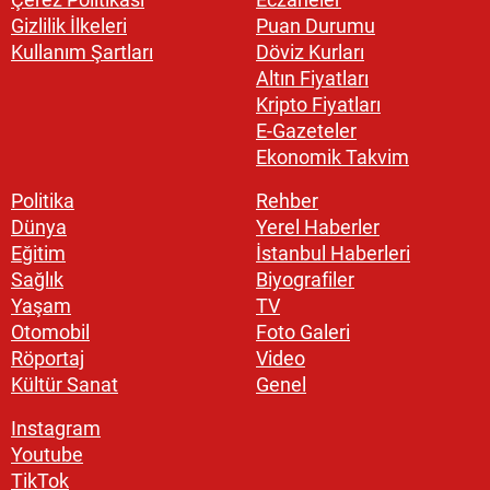
Gizlilik İlkeleri
Puan Durumu
Kullanım Şartları
Döviz Kurları
Altın Fiyatları
Kripto Fiyatları
E-Gazeteler
Ekonomik Takvim
Politika
Rehber
Dünya
Yerel Haberler
Eğitim
İstanbul Haberleri
Sağlık
Biyografiler
Yaşam
TV
Otomobil
Foto Galeri
Röportaj
Video
Kültür Sanat
Genel
Instagram
Youtube
TikTok