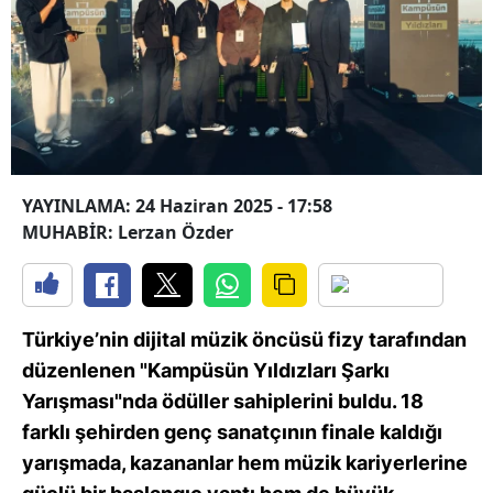
YAYINLAMA: 24 Haziran 2025 - 17:58
MUHABİR: Lerzan Özder
Türkiye’nin dijital müzik öncüsü fizy tarafından
düzenlenen "Kampüsün Yıldızları Şarkı
Yarışması"nda ödüller sahiplerini buldu. 18
farklı şehirden genç sanatçının finale kaldığı
yarışmada, kazananlar hem müzik kariyerlerine