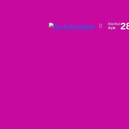
2
İstanbul
Açık