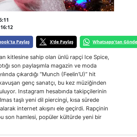
6:11
16:12
book'ta Paylaş
X'de Paylaş
Whatsapp'tan Gönde
n kitlesine sahip olan ünlü rapçi Ice Spice,
tığı son paylaşımla magazin ve moda
ılında çıkardığı “Munch (Feelin’U)” hit
e kavuşan genç sanatçı, bu kez müziğinden
şuluyor. Instagram hesabında takipçilerinin
as taşlı yeni dil piercingi, kısa sürede
arak internet akışını ele geçirdi. Rapçinin
 bu son hamlesi, popüler kültürde yeni bir