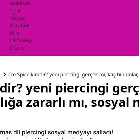
Ardahan
Iğdır
Yalova
Karabük
Kilis
Osmaniye
Düzce
n
Ice Spice kimdir? yeni piercingi gerçek mi, kaç bin dolar
dir? yeni piercingi ger
ğlığa zararlı mı, sosya
elmas dil piercingi sosyal medyayı salladı!