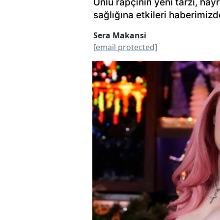
Ünlü rapçinin yeni tarzı, hayr
sağlığına etkileri haberimizd
Sera Makansi
[email protected]