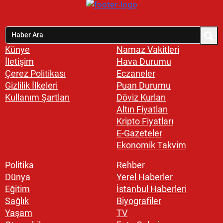
Künye
Namaz Vakitleri
İletişim
Hava Durumu
Çerez Politikası
Eczaneler
Gizlilik İlkeleri
Puan Durumu
Kullanım Şartları
Döviz Kurları
Altın Fiyatları
Kripto Fiyatları
E-Gazeteler
Ekonomik Takvim
Politika
Rehber
Dünya
Yerel Haberler
Eğitim
İstanbul Haberleri
Sağlık
Biyografiler
Yaşam
TV