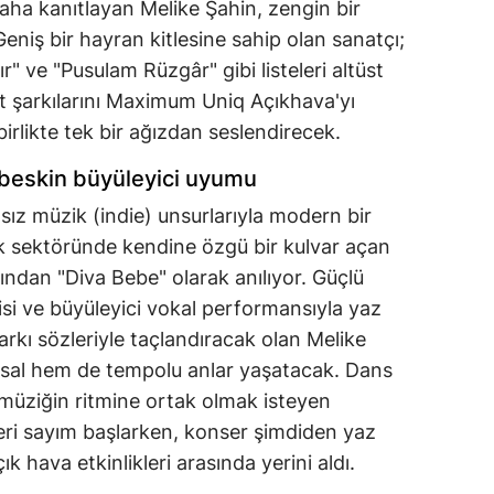
daha kanıtlayan Melike Şahin, zengin bir
eniş bir hayran kitlesine sahip olan sanatçı;
r" ve "Pusulam Rüzgâr" gibi listeleri altüst
it şarkılarını Maximum Uniq Açıkhava'yı
irlikte tek bir ağızdan seslendirecek.
beskin büyüleyici uyumu
sız müzik (indie) unsurlarıyla modern bir
 sektöründe kendine özgü bir kulvar açan
afından "Diva Bebe" olarak anılıyor. Güçlü
isi ve büyüleyici vokal performansıyla yaz
kı sözleriyle taçlandıracak olan Melike
gusal hem de tempolu anlar yaşatacak. Dans
üziğin ritmine ortak olmak isteyen
geri sayım başlarken, konser şimdiden yaz
 hava etkinlikleri arasında yerini aldı.