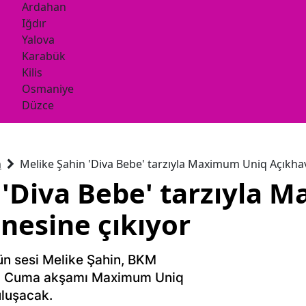
Ardahan
Iğdır
Yalova
Karabük
Kilis
Osmaniye
Düzce
n
Melike Şahin 'Diva Bebe' tarzıyla Maximum Uniq Açıkha
 'Diva Bebe' tarzıyla 
nesine çıkıyor
ün sesi Melike Şahin, BKM
an Cuma akşamı Maximum Uniq
uluşacak.