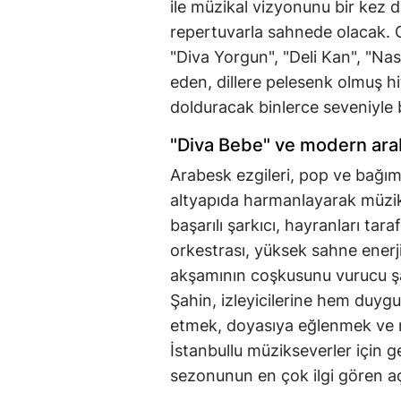
ile müzikal vizyonunu bir kez 
repertuvarla sahnede olacak. G
"Diva Yorgun", "Deli Kan", "Nası
eden, dillere pelesenk olmuş h
dolduracak binlerce seveniyle b
"Diva Bebe" ve modern ara
Arabesk ezgileri, pop ve bağım
altyapıda harmanlayarak müzik
başarılı şarkıcı, hayranları tar
orkestrası, yüksek sahne enerj
akşamının coşkusunu vurucu şar
Şahin, izleyicilerine hem duy
etmek, doyasıya eğlenmek ve m
İstanbullu müzikseverler için 
sezonunun en çok ilgi gören açık