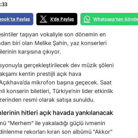
:33
book'ta Paylaş
X'de Paylaş
Whatsapp'tan Gönde
esintiler taşıyan vokaliyle son dönemin en
dan biri olan Melike Şahin, yaz konserleri
lerinin karşısına çıkıyor.
syonuyla gerçekleştirilecek dev müzik şöleni
şamı kentin prestijli açık hava
çıkhava’da mikrofon başına geçecek. Saat
konserin biletleri, Türkiye’nin lider etkinlik
üzerinden resmi olarak satışa sunuldu.
erinin hitleri açık havada yankılanacak
ümü "Merhem" ile yakaladığı güçlü ivmenin
 dinlenme rekorları kıran son albümü "Akkor"