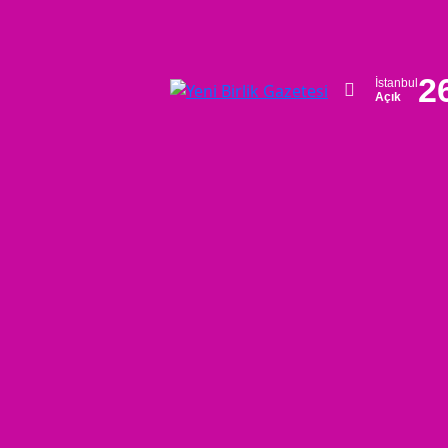
2
İstanbul
Açık