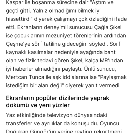
Kaspar ile boşanma sürecine dair "Aştım ve
geçti gitti. Yalnız olmadığımı bilmek iyi
hissettirdi" diyerek çalışmayı çok özlediğini ifade
etti. Ekranların deneyimli sunucusu Çağla Şıkel
ise çocuklarının mezuniyet törenlerinin ardından
Çeşme'ye sörf tatiline gideceğini söyledi. Sörf
kaynaklı kasılmalar nedeniyle ayağında bant
olan ve fizik tedavi gören Şıkel, kalça MR'ından
iyi haberler almadığını paylaştı. Ünlü sunucu,
Mertcan Tunca ile aşk iddialarına ise "Paylaşmak
istediğim bir alan değil" diyerek yanıt vermedi.
Ekranların popüler dizilerinde yaprak
dökümü ve yeni yüzler
Yaz etkinliğinde televizyon dünyasındaki
transferler ve ayrılıklar da konuşuldu. Oyuncu
Doğukan Güngör'ün yerine reyting rekortmeni