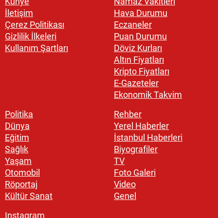
Künye
Namaz Vakitleri
İletişim
Hava Durumu
Çerez Politikası
Eczaneler
Gizlilik İlkeleri
Puan Durumu
Kullanım Şartları
Döviz Kurları
Altın Fiyatları
Kripto Fiyatları
E-Gazeteler
Ekonomik Takvim
Politika
Rehber
Dünya
Yerel Haberler
Eğitim
İstanbul Haberleri
Sağlık
Biyografiler
Yaşam
TV
Otomobil
Foto Galeri
Röportaj
Video
Kültür Sanat
Genel
Instagram