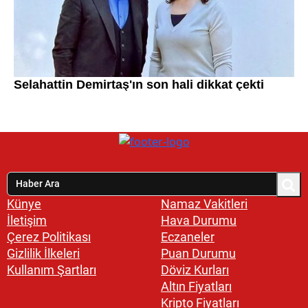
Künye
Namaz Vakitleri
İletişim
Hava Durumu
Çerez Politikası
Eczaneler
Gizlilik İlkeleri
Puan Durumu
Kullanım Şartları
Döviz Kurları
Altın Fiyatları
Kripto Fiyatları