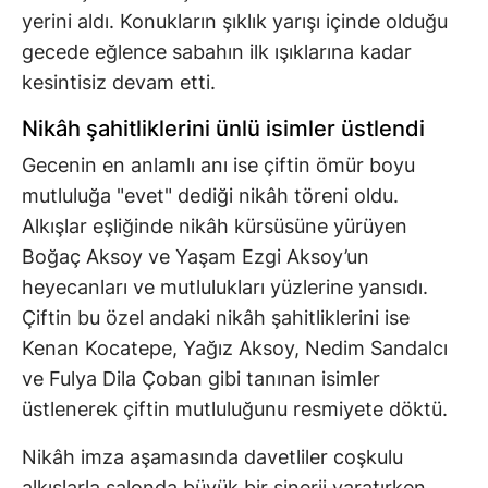
yerini aldı. Konukların şıklık yarışı içinde olduğu
gecede eğlence sabahın ilk ışıklarına kadar
kesintisiz devam etti.
Nikâh şahitliklerini ünlü isimler üstlendi
Gecenin en anlamlı anı ise çiftin ömür boyu
mutluluğa "evet" dediği nikâh töreni oldu.
Alkışlar eşliğinde nikâh kürsüsüne yürüyen
Boğaç Aksoy ve Yaşam Ezgi Aksoy’un
heyecanları ve mutlulukları yüzlerine yansıdı.
Çiftin bu özel andaki nikâh şahitliklerini ise
Kenan Kocatepe, Yağız Aksoy, Nedim Sandalcı
ve Fulya Dila Çoban gibi tanınan isimler
üstlenerek çiftin mutluluğunu resmiyete döktü.
Nikâh imza aşamasında davetliler coşkulu
alkışlarla salonda büyük bir sinerji yaratırken,